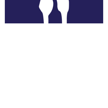
Nieuws
juli 1, 2026
Smit Ecologie wordt
Prommenz Ecologie
Smit Ecologie wordt vanaf 1 juli Prommenz
Ecologie! Deze naamswijziging heeft geen
gevolgen voor onze dienstverlening en
betrokkenheid, die blijven van dezelfde kwaliteit