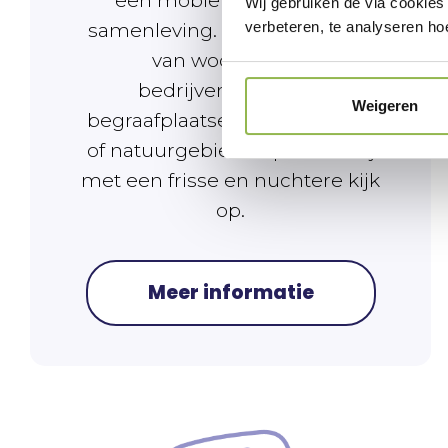
een mobiele en stabiele
Wij gebruiken de via cookies
verbeteren, te analyseren ho
samenleving. ‌De engineering
van woonwijken,
bedrijventerreinen,
Weigeren
begraafplaatsen, winkelcentra
of natuurgebieden pakken wij
met een frisse en nuchtere kijk
op.
Meer informatie