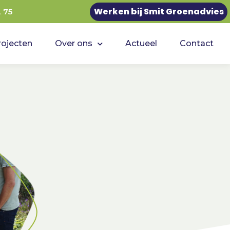
Werken bij Smit Groenadvies
2 75
rojecten
Over ons
Actueel
Contact