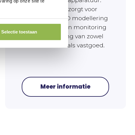
de moderne apparatuur.
aring op onze site te
Prommenz zorgt voor
nauwkeurige 3D modellering
door middel van monitoring
Selectie toestaan
en maatvoering van zowel
infrastructuur als vastgoed.
Meer informatie