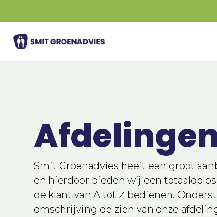
Ga
naar
de
inhoud
Afdelinge
Smit Groenadvies heeft een groot aan
en hierdoor bieden wij een totaaloplo
de klant van A tot Z bedienen. Onderst
omschrijving de zien van onze afdeli