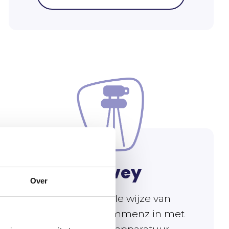
Survey
Over
De traditionele wijze van
meten vult Prommenz in met