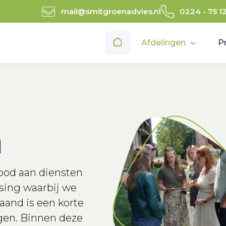
mail@smitgroenadvies.nl
0224 - 75 1
Afdelingen
P
n
bod aan diensten
ssing waarbij we
aand is een korte
ngen. Binnen deze