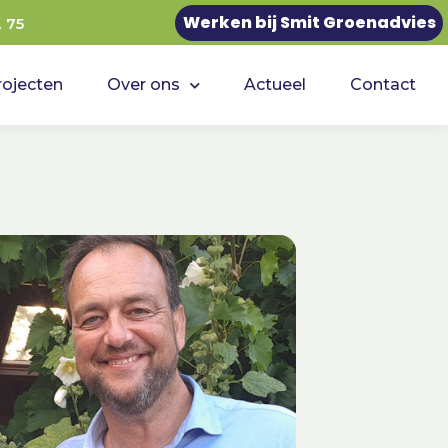
Werken bij Smit Groenadvies
2 75
rojecten
Over ons
Actueel
Contact