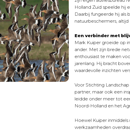
zijn eigen adviesbureau
N
Holland Zuid speelde hij e
Daarbij fungeerde hij als
natuurbeschermers, altijd
Een verbinder met bli
Mark Kuiper groeide op i
ander. Met zijn brede net
enthousiast te maken voo
jarenlang. Hij bracht bov
waardevolle inzichten ver
Voor Stichting Landschap 
partner, maar ook een ins
leidde onder meer tot ee
Noord-Holland en het Agra
Hoewel Kuiper inmiddels na
werkzaamheden overdraagt