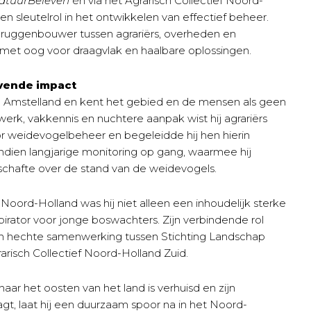
atuurBeleven
én via het Agrarisch Collectief Noord-
en sleutelrol in het ontwikkelen van effectief beheer.
 bruggenbouwer tussen agrariërs, overheden en
 met oog voor draagvlak en haalbare oplossingen.
jvende impact
n Amstelland en kent het gebied en de mensen als geen
werk, vakkennis en nuchtere aanpak wist hij agrariërs
r weidevogelbeheer en begeleidde hij hen hierin
endien langjarige monitoring op gang, waarmee hij
schafte over de stand van de weidevogels.
Noord-Holland was hij niet alleen een inhoudelijk sterke
pirator voor jonge boswachters. Zijn verbindende rol
n hechte samenwerking tussen Stichting Landschap
risch Collectief Noord-Holland Zuid.
ar het oosten van het land is verhuisd en zijn
, laat hij een duurzaam spoor na in het Noord-