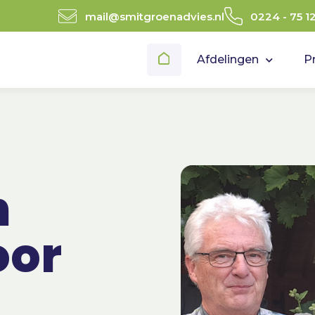
mail@smitgroenadvies.nl
0224 - 75 1
Afdelingen
P
n
oor