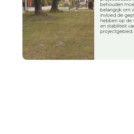
behouden moete
belangrijk om 
invloed de ge
hebben op de w
en stabiliteit 
projectgebied.
juli 8, 2026
Aanpak
duize
Smit Groenadvi
gerichte aanpak
bij het beheers
Aziatische dui