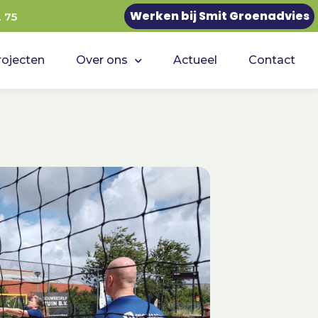
Werken bij Smit Groenadvies
2 75
rojecten
Over ons
Actueel
Contact