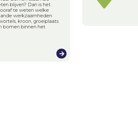
n blijven? Dan is het
vooraf te weten welke
plande werkzaamheden
ortels, kroon, groeiplaats
van bomen binnen het
Nieuws
 Aziatische
ndknoop
es adviseert over een
 en speelt een actieve rol
en en bestrijden van
zendknoop.