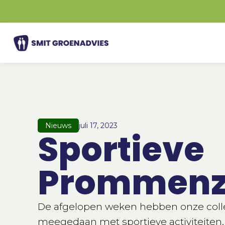
Ga
naar
de
inhoud
Nieuws
juli 17, 2023
Sportieve
Prommenz
De afgelopen weken hebben onze coll
meegedaan met sportieve activiteiten.