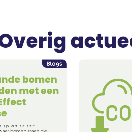
Overig actue
Blogs
ande bomen
den met een
ffect
se
f graven op een
 waar bomen staan die