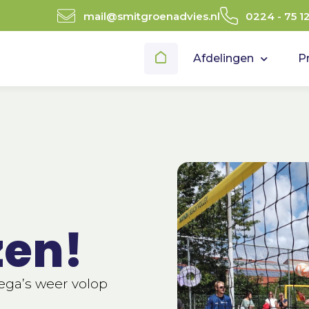
mail@smitgroenadvies.nl
0224 - 75 1
Afdelingen
P
en!
ega’s weer volop