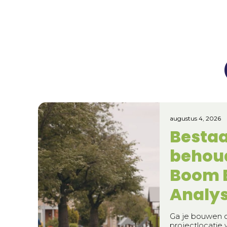
augustus 4, 2026
Besta
behou
Boom E
Analy
Ga je bouwen o
projectlocatie