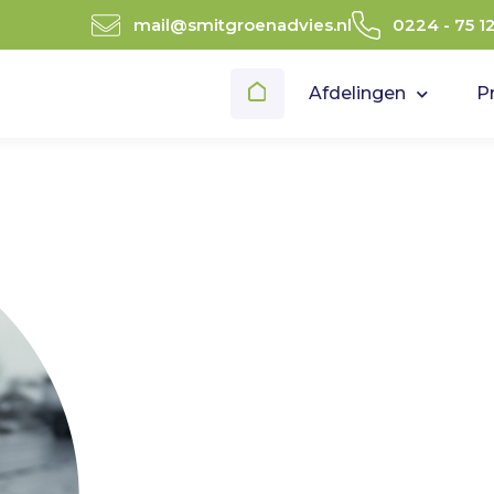
mail@smitgroenadvies.nl
0224 - 75 1
Afdelingen
P