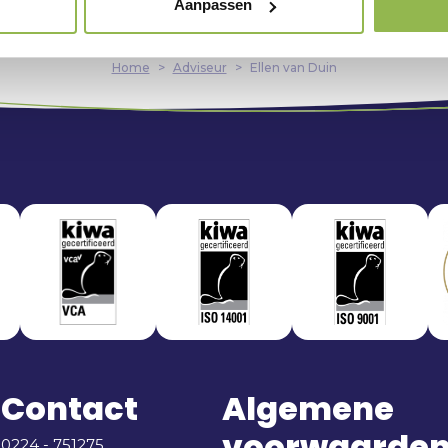
Aanpassen
Home
>
Adviseur
>
Ellen van Duin
Contact
Algemene
voorwaarde
0224 - 751275