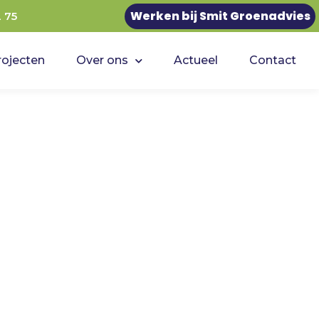
Werken bij Smit Groenadvies
2 75
rojecten
Over ons
Actueel
Contact