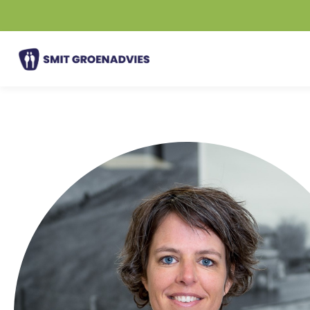
Ga
naar
de
inhoud