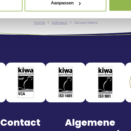
Aanpassen
Home
>
Adviseur
>
Jeroen Mens
Contact
Algemene