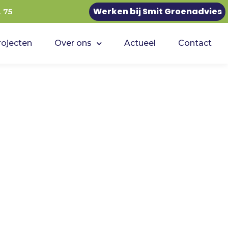
Werken bij Smit Groenadvies
2 75
rojecten
Over ons
Actueel
Contact