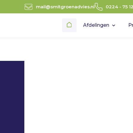
mail@smitgroenadvies.nl
0224 - 75 1
Afdelingen
P