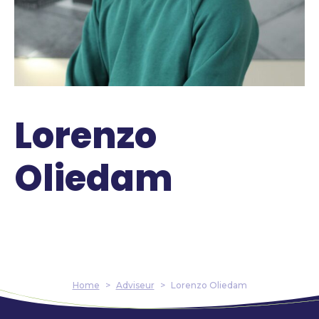
Lorenzo
Oliedam
Home
>
Adviseur
>
Lorenzo Oliedam