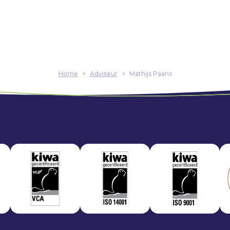
Home
>
Adviseur
>
Mathijs Paans