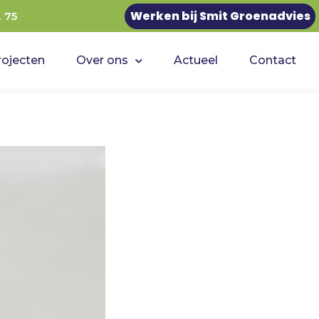
Werken bij Smit Groenadvies
2 75
rojecten
Over ons
Actueel
Contact