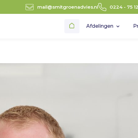
mail@smitgroenadvies.nl
0224 - 75 1
Afdelingen
P