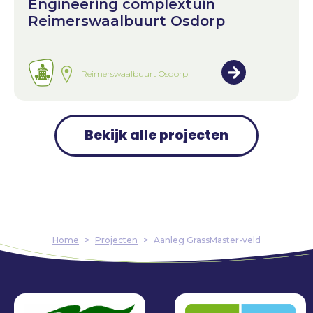
Engineering complextuin
Reimerswaalbuurt Osdorp
Reimerswaalbuurt Osdorp
Bekijk alle projecten
Home
>
Projecten
>
Aanleg GrassMaster-veld