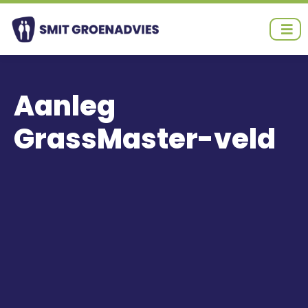
Ga
naar
de
inhoud
Aanleg
GrassMaster-veld