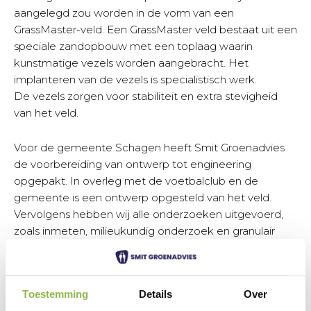
aangelegd zou worden in de vorm van een
GrassMaster-veld. Een GrassMaster veld bestaat uit een
speciale zandopbouw met een toplaag waarin
kunstmatige vezels worden aangebracht. Het
implanteren van de vezels is specialistisch werk.
De vezels zorgen voor stabiliteit en extra stevigheid
van het veld.
Voor de gemeente Schagen heeft Smit Groenadvies
de voorbereiding van ontwerp tot engineering
opgepakt. In overleg met de voetbalclub en de
gemeente is een ontwerp opgesteld van het veld.
Vervolgens hebben wij alle onderzoeken uitgevoerd,
zoals inmeten, milieukundig onderzoek en granulair
onderzoek van de toplaag. Tijdens de engineering is
een RAW-bestek opgesteld voor de uitvoering. De
aanleg heeft plaatsgevonden medio 2019. In oktober
Toestemming
Details
Over
2019 zijn de kunstvezels geïmplanteerd in het veld.