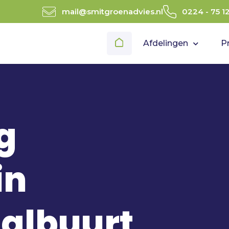
mail@smitgroenadvies.nl
0224 - 75 1
Afdelingen
P
g
in
albuurt