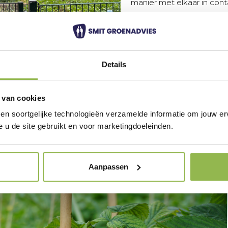
manier met elkaar in con
Naast het sociale aspect 
periodes. De groene inric
leefomgeving en een grote
zichtbaar samenkomen in 
Details
 van cookies
 en soortgelijke technologieën verzamelde informatie om jouw erv
e u de site gebruikt en voor marketingdoeleinden.
Aanpassen