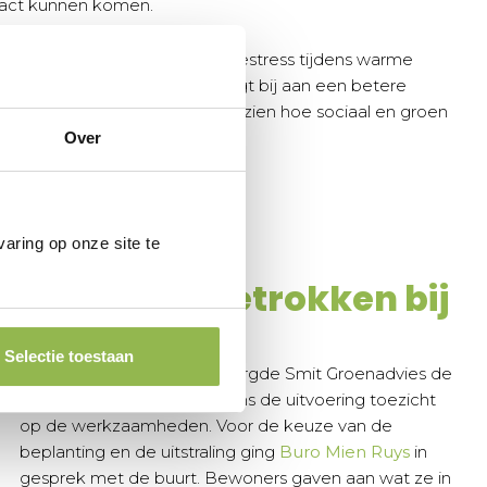
tact kunnen komen.
is rekening gehouden met hittestress tijdens warme
hting van de complextuin draagt bij aan een betere
re biodiversiteit. Mooi om te zien hoe sociaal en groen
dit gebied.
Over
aring op onze site te
Bewoners betrokken bij
het ontwerp
Selectie toestaan
Naast de engineering verzorgde Smit Groenadvies de
aanbesteding en hield tijdens de uitvoering toezicht
op de werkzaamheden. Voor de keuze van de
beplanting en de uitstraling ging
Buro Mien Ruys
in
gesprek met de buurt. Bewoners gaven aan wat ze in