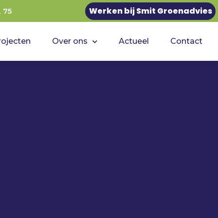
Werken bij Smit Groenadvies
2 75
rojecten
Over ons
Actueel
Contact