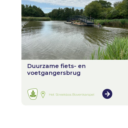
Duurzame fiets- en
voetgangersbrug
Het Streekbos Bovenkarspel