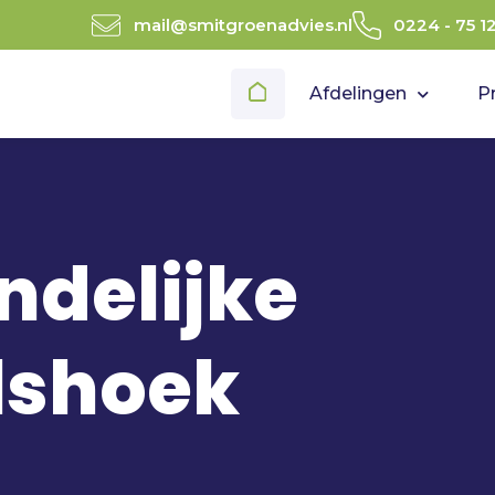
mail@smitgroenadvies.nl
0224 - 75 1
Afdelingen
P
ndelijke
lshoek