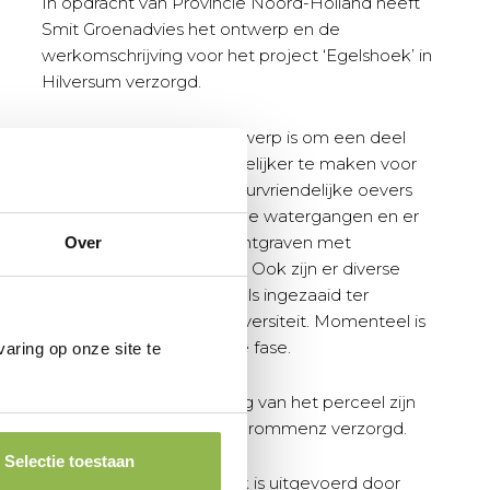
In opdracht van Provincie Noord-Holland heeft
Smit Groenadvies het ontwerp en de
werkomschrijving voor het project ‘Egelshoek’ in
Hilversum verzorgd.
Doel van het nieuwe ontwerp is om een deel
van het perceel aantrekkelijker te maken voor
flora en fauna. Er zijn natuurvriendelijke oevers
aangebracht bij bestaande watergangen en er
zijn extra watergangen ontgraven met
Over
natuurvriendelijke oevers. Ook zijn er diverse
soorten bloemenmengsels ingezaaid ter
bevordering van de biodiversiteit. Momenteel is
het project in afrondende fase.
aring op onze site te
Vergunningen en inmeting van het perceel zijn
door onze collega’s van Prommenz verzorgd.
Selectie toestaan
Archeologisch onderzoek is uitgevoerd door