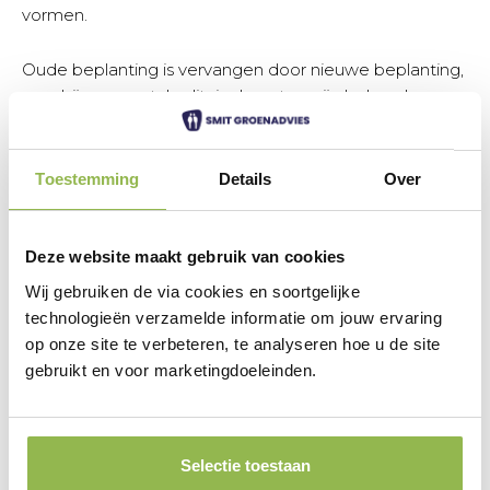
vormen.
Oude beplanting is vervangen door nieuwe beplanting,
waarbij een aantal solitaire heesters zijn behouden.
Soorten die zijn aangeplant zijn onder andere Nepeta,
Rudbeckia, Geranium, Eupatorium, Carex. De nieuwe
beplanting zorgt voor een mooi kleurenpalet, ook
Toestemming
Details
Over
tijdens een regenachtige middag.
De aanleg van een beregeningssysteem in de
Deze website maakt gebruik van cookies
plantenbakken heeft bijgedragen aan de groei van de
Wij gebruiken de via cookies en soortgelijke
beplanting. Dat ziet er niet alleen mooi uit, dankzij de
technologieën verzamelde informatie om jouw ervaring
dichte begroeiing zijn de leidingen ook niet meer
op onze site te verbeteren, te analyseren hoe u de site
zichtbaar en worden deze ook met rust gelaten. Het
gebruikt en voor marketingdoeleinden.
resultaat is een kleurrijke daktuin en tevreden
bewoners, die zijn erg blij met het resultaat.
Selectie toestaan