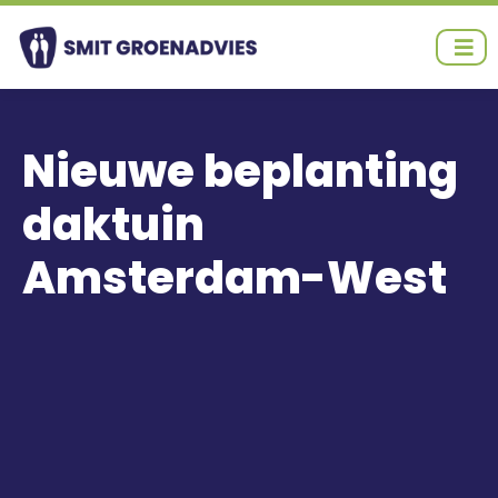
Ga
naar
de
inhoud
Nieuwe beplanting
daktuin
Amsterdam-West