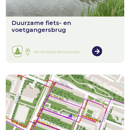
Duurzame fiets- en
voetgangersbrug
Het Streekbos Bovenkarspel