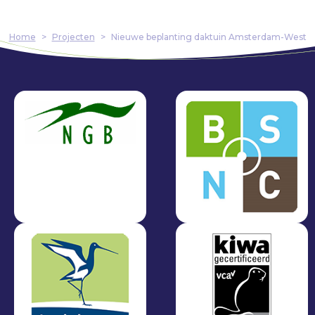
Home
>
Projecten
>
Nieuwe beplanting daktuin Amsterdam-West