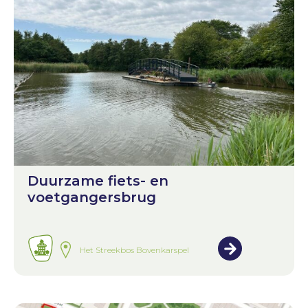
Duurzame fiets- en
voetgangersbrug
Het Streekbos Bovenkarspel