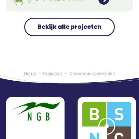
Bekijk alle projecten
Home
>
Projecten
>
Onderhoud sportvelden