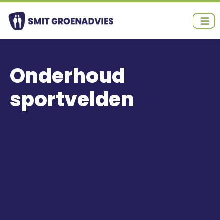
Ga
naar
de
inhoud
Onderhoud
sportvelden