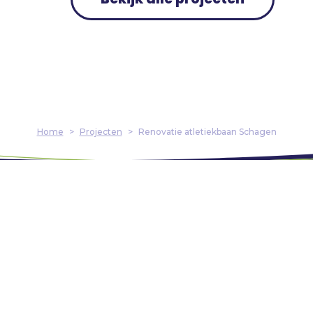
Home
>
Projecten
>
Renovatie atletiekbaan Schagen