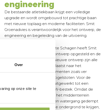
engineering
De bestaande atletiekbaan krijgt een volledige
upgrade en wordt omgebouwd tot prachtige baan
met nieuwe toplaag en moderne faciliteiten. Smit
Groenadvies is verantwoordelijk voor het ontwerp, de
engineering en begeleiding van de uitvoering.
In opdracht van de gemeente Schagen heeft Smit
Groenadvies het complete ontwerp opgesteld en de
engineering verricht. In het nieuwe ontwerp zijn alle
Over
technische onderdelen verplaatst naar het
middenterrein, denk aan elementen zoals ver
springen, speerwerpen en kogelstoten. Voor de
engineering is het ontwerp uitgewerkt tot een
aring op onze site te
uitvoeringsontwerp met RAW-bestek. Omdat de
technische onderdelen naar het middenterrein
worden verplaatst, moest een watergang gedempt
worden. Om een zettingsvrije ondergrond te krijgen,