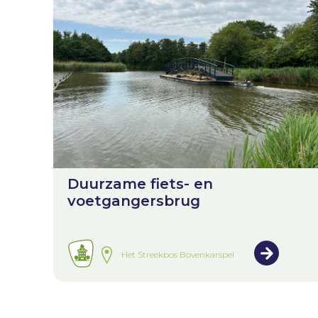
Duurzame fiets- en
voetgangersbrug
Het Streekbos Bovenkarspel