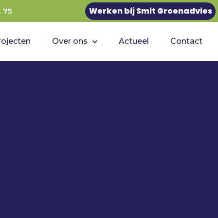
Werken bij Smit Groenadvies
2 75
rojecten
Over ons
Actueel
Contact