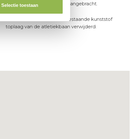
is hierbij een voorbelasting aangebracht.
Selectie toestaan
Antea Realisatie heeft de bestaande kunststof
toplaag van de atletiekbaan verwijderd.