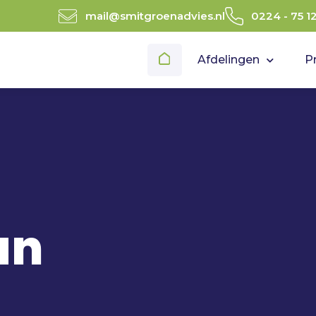
mail@smitgroenadvies.nl
0224 - 75 1
Afdelingen
P
an