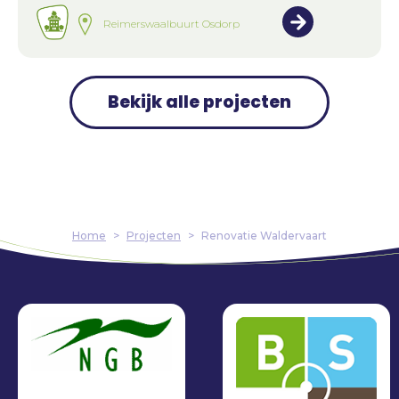
Reimerswaalbuurt Osdorp
Bekijk alle projecten
Home
>
Projecten
>
Renovatie Waldervaart