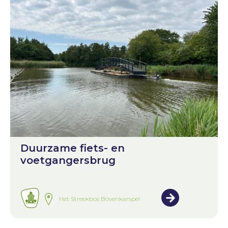
Duurzame fiets- en
voetgangersbrug
Het Streekbos Bovenkarspel