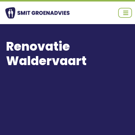
Ga
naar
de
inhoud
Renovatie
Waldervaart