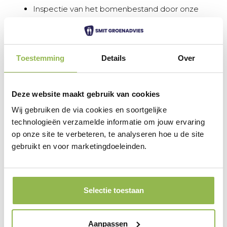
Inspectie van het bomenbestand door onze
ETT-er
Ecologisch onderzoek naar onder andere
vleermuizen door onze ecologen
Cultuurtechnisch onderzoek naar de
Toestemming
Details
Over
groeiomstandigheden in het park.
Tijdens de engineering is het definitief ontwerp
Deze website maakt gebruik van cookies
uitgewerkt naar een uitvoeringsontwerp met profielen
Wij gebruiken de via cookies en soortgelijke
en details. Vervolgens is er een RAW-bestek opgesteld
technologieën verzamelde informatie om jouw ervaring
inclusief een directieraming. Voor de aanbesteding
op onze site te verbeteren, te analyseren hoe u de site
heeft Smit Groenadvies de kwalitatieve criteria
gebruikt en voor marketingdoeleinden.
bepaald in samenspraak met de gemeente. Tijdens de
aanbesteding zijn de vragen voor de nota van
inlichtingen beantwoord en heeft de projectleider
plaatsgenomen in het beoordelingsteam voor het
Selectie toestaan
bepalen van de Beste Prijs Kwaliteit verhouding.
Aanpassen