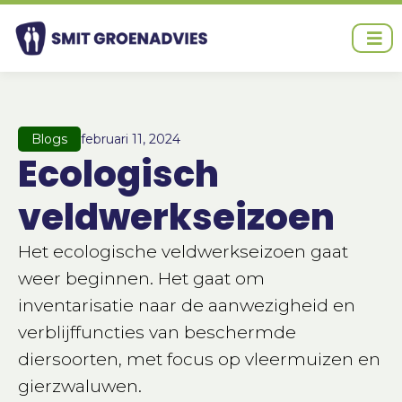
Ga
naar
de
inhoud
Blogs
februari 11, 2024
Ecologisch
veldwerkseizoen
Het ecologische veldwerkseizoen gaat
weer beginnen. Het gaat om
inventarisatie naar de aanwezigheid en
verblijffuncties van beschermde
diersoorten, met focus op vleermuizen en
gierzwaluwen.