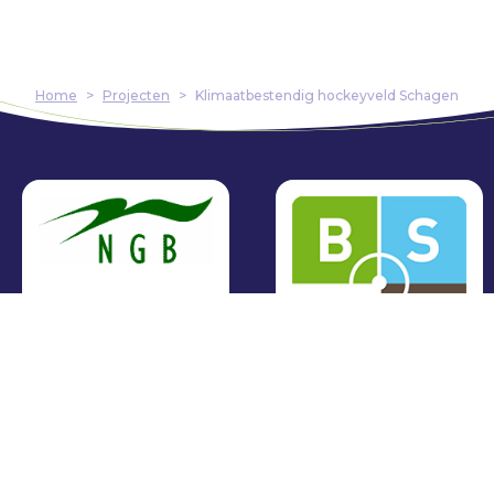
Home
>
Projecten
>
Klimaatbestendig hockeyveld Schagen