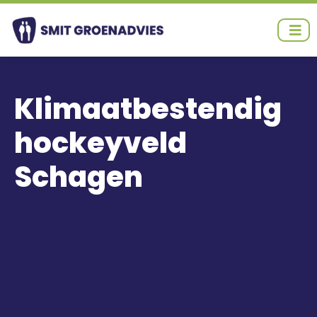
Ga
naar
de
inhoud
Klimaatbestendig
hockeyveld
Schagen