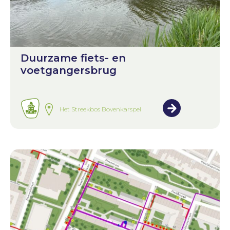
Duurzame fiets- en
voetgangersbrug
Het Streekbos Bovenkarspel