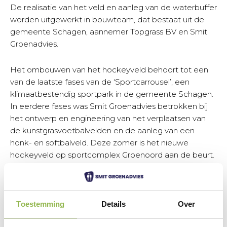
De realisatie van het veld en aanleg van de waterbuffer
worden uitgewerkt in bouwteam, dat bestaat uit de
gemeente Schagen, aannemer Topgrass BV en Smit
Groenadvies.
Het ombouwen van het hockeyveld behoort tot een
van de laatste fases van de ‘Sportcarrousel’, een
klimaatbestendig sportpark in de gemeente Schagen.
In eerdere fases was Smit Groenadvies betrokken bij
het ontwerp en engineering van het verplaatsen van
de kunstgrasvoetbalvelden en de aanleg van een
honk- en softbalveld. Deze zomer is het nieuwe
hockeyveld op sportcomplex Groenoord aan de beurt.
De oude kunstgrasmat wordt gerecycled, het
uitgeklopte zand wordt weer gebruikt op andere
plekken op het bouwterrein en onder het veld wordt
een waterbuffer aangelegd voor de opvang en
Toestemming
Details
Over
hergebruik van regenwater. Een innovatief en