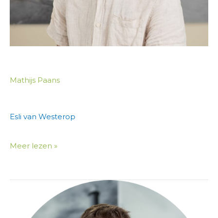
Mathijs Paans
Esli van Westerop
Meer lezen »
Sybren
van
Zelst