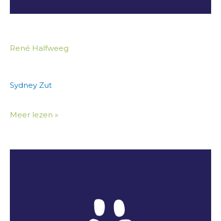
René Halfweeg
Sydney Zut
Meer lezen »
Jeroen
Mens