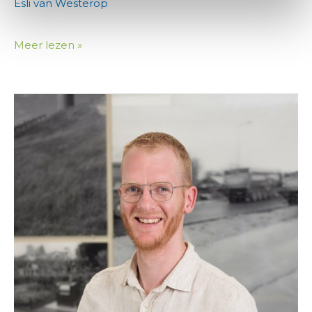
Esli van Westerop
Meer lezen »
Mathijs
Paans