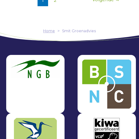
1
2
Home
>
Smit Groenadvies