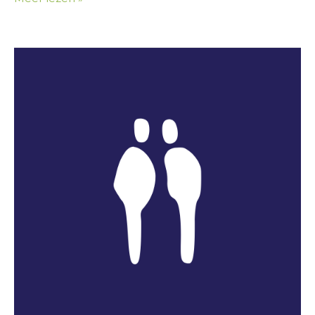
René
Halfweeg