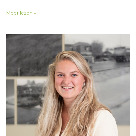
Meer lezen »
Merel
Popkema