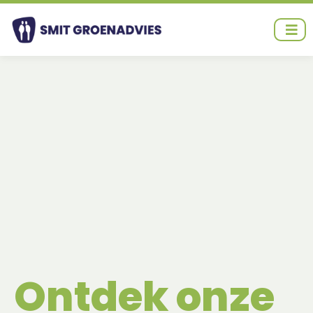
Ga
naar
de
inhoud
Ontdek onze