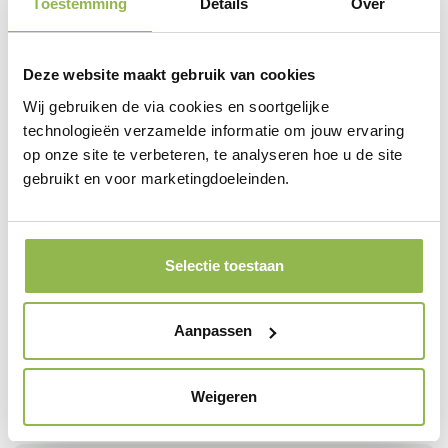
Toestemming
Details
Over
Blogs
augustus 4, 2026
Deze website maakt gebruik van cookies
Bestaande bomen
Wij gebruiken de via cookies en soortgelijke
behouden met een
technologieën verzamelde informatie om jouw ervaring
op onze site te verbeteren, te analyseren hoe u de site
Boom Effect Analyse
gebruikt en voor marketingdoeleinden.
Ga je bouwen of graven op een projectlocatie waar
bomen staan die behouden moeten blijven? Dan is
het belangrijk om vooraf te weten welke invloed de
Selectie toestaan
geplande werkzaamheden hebben op de wortels,
kroon, groeiplaats en stabiliteit van bomen binnen
het projectgebied.
Aanpassen
Weigeren